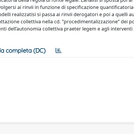
catoria della regola di fonte legale. L’analisi si sposta poi al
lgersi ai rinvii in funzione di specificazione quantificatoria
elli realizzatisi si passa ai rinvii derogatori e poi a quelli a
attazione collettiva nella cd. “procedimentalizzazione” dei p
venti dell’autonomia collettiva praeter legem e agli intervent
a completa (DC)