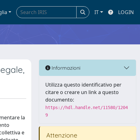
glia
IT
LOGIN
legale,
Informazioni
Utilizza questo identificativo per
citare o creare un link a questo
documento:
https://hdl.handle.net/11580/1204
9
ementare la
vento
ollettiva e
Attenzione