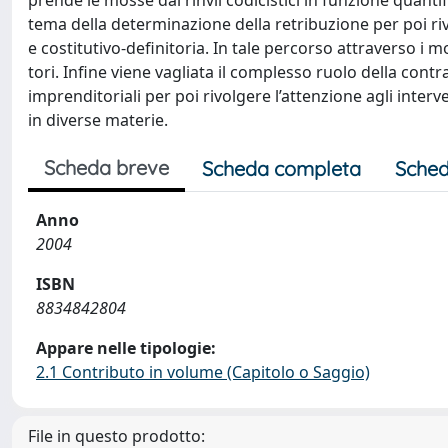
prende le mosse dai rinvii codicistici in funzione quantifi
tema della determinazione della retribuzione per poi rivo
e costitutivo-definitoria. In tale percorso attraverso i mod
tori. Infine viene vagliata il complesso ruolo della contr
imprenditoriali per poi rivolgere l’attenzione agli inter
in diverse materie.
Scheda breve
Scheda completa
Sched
Anno
2004
ISBN
8834842804
Appare nelle tipologie:
2.1 Contributo in volume (Capitolo o Saggio)
File in questo prodotto: