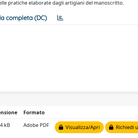
le pratiche elaborate dagli artigiani del manoscritto.
a completa (DC)
nsione
Formato
4 kB
Adobe PDF
Visualizza/Apri
Richiedi 