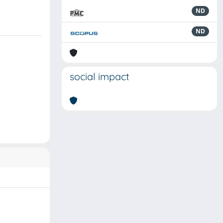
ND
ND
social impact