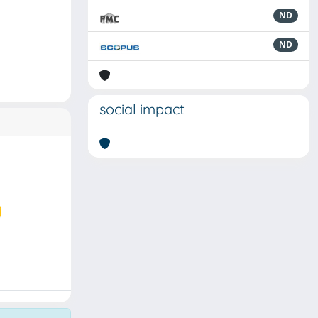
ND
ND
social impact