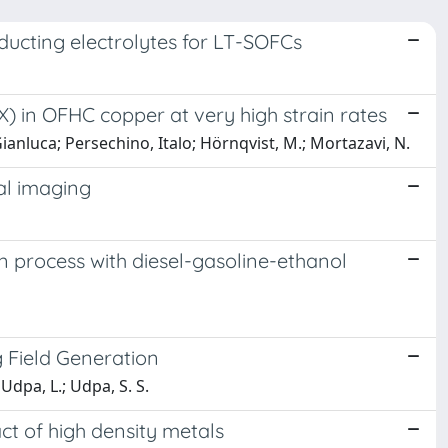
ucting electrolytes for LT-SOFCs
X) in OFHC copper at very high strain rates
ianluca; Persechino, Italo; Hörnqvist, M.; Mortazavi, N.
al imaging
process with diesel-gasoline-ethanol
g Field Generation
Udpa, L.; Udpa, S. S.
act of high density metals