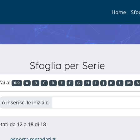
Home
Sfo
Sfoglia per Serie
ai a:
0-9
A
B
C
D
E
F
G
H
I
J
K
L
M
N
o inserisci le iniziali:
tati da 12 a 18 di 18
esporta metadati