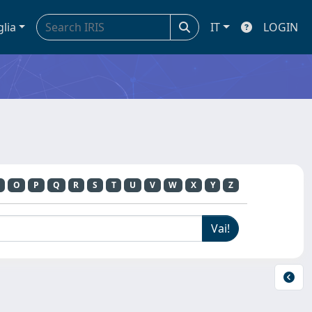
glia
IT
LOGIN
O
P
Q
R
S
T
U
V
W
X
Y
Z