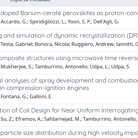
-doped Barium-cerate perovskites as proton-cond
ccardo, G.; Spiridigliozzi, L.; Yoon, S. P.; Dell'Agli, G.
 and simulation of dynamic recrystallization (DR
Testa, Gabriel; Bonora, Nicola; Ruggiero, Andrew; Iannitti, G
omposite structures using microwave time revers
Mukherjee, S.; Tamburrino, Antonello; Udpa, L.; Udpa, S.
l analyses of spray development and combustion 
in compression-ignition engines
Fontana, G.; Galloni, E.
ion of Coil Design for Near Uniform Interrogatin
Su, Z.; Efremov, A.; Safdarnejad, M.; Tamburrino, Antonello; 
 particle size distribution during high velocity imp