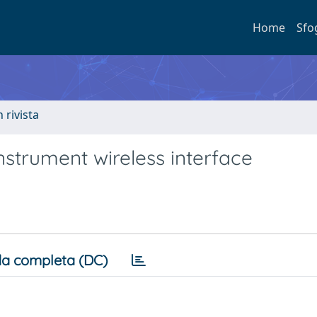
Home
Sfo
n rivista
nstrument wireless interface
a completa (DC)