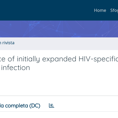
Home
Sfo
n rivista
e of initially expanded HIV-specif
infection
a completa (DC)