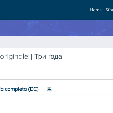
Home
Sfo
originale:] Три года
a completa (DC)