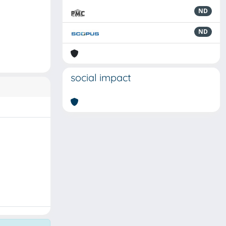
ND
ND
social impact