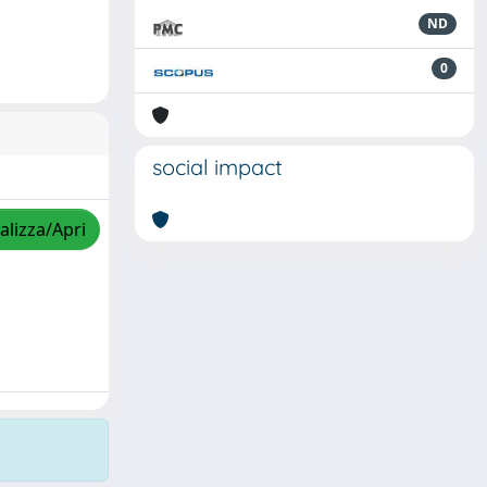
ND
0
social impact
alizza/Apri