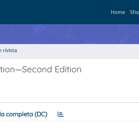
Home
Sfo
n rivista
ption—Second Edition
a completa (DC)