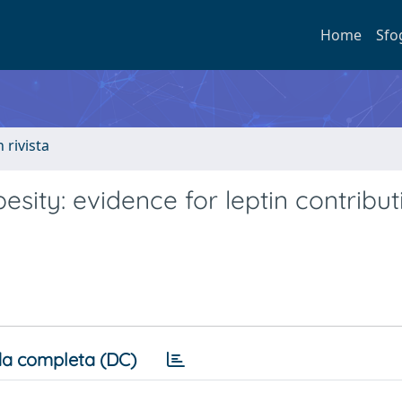
Home
Sfo
n rivista
sity: evidence for leptin contribut
a completa (DC)