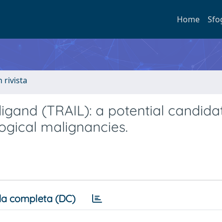
Home
Sfo
n rivista
igand (TRAIL): a potential candida
gical malignancies.
a completa (DC)