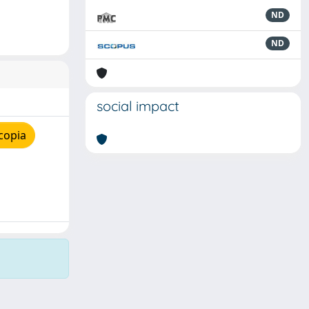
ND
ND
social impact
copia