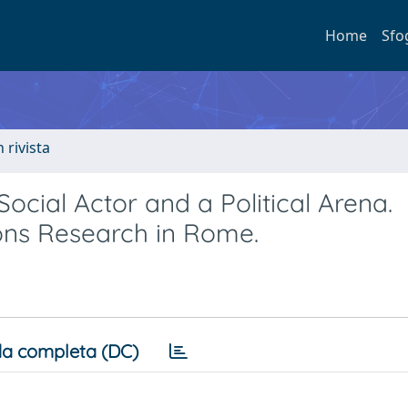
Home
Sfo
n rivista
cial Actor and a Political Arena.
ons Research in Rome.
a completa (DC)