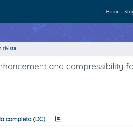
Home
Sfo
n rivista
 enhancement and compressibility f
a completa (DC)