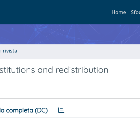
Home
Sfo
n rivista
titutions and redistribution
a completa (DC)