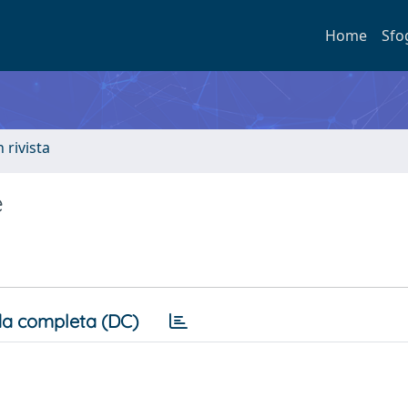
Home
Sfo
n rivista
e
a completa (DC)