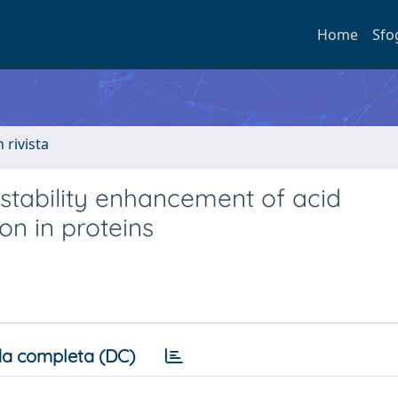
Home
Sfo
n rivista
stability enhancement of acid
on in proteins
a completa (DC)