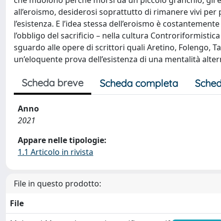
che muoiono perché morsi da un piccolo granchio, gli e
all’eroismo, desiderosi soprattutto di rimanere vivi per
l’esistenza. E l’idea stessa dell’eroismo è costantement
l’obbligo del sacrificio – nella cultura Controriformistic
sguardo alle opere di scrittori quali Aretino, Folengo, Ta
un’eloquente prova dell’esistenza di una mentalità alterna
Scheda breve
Scheda completa
Sched
Anno
2021
Appare nelle tipologie:
1.1 Articolo in rivista
File in questo prodotto:
File