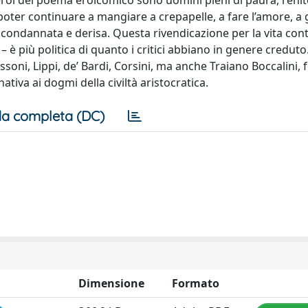
roi del poema eroicomico sono uomini pieni di paura, renit
 poter continuare a mangiare a crepapelle, a fare l’amore, a
e condannata e derisa. Questa rivendicazione per la vita con
a – è più politica di quanto i critici abbiano in genere credut
ssoni, Lippi, de’ Bardi, Corsini, ma anche Traiano Boccalini, 
tiva ai dogmi della civiltà aristocratica.
a completa (DC)
Dimensione
Formato