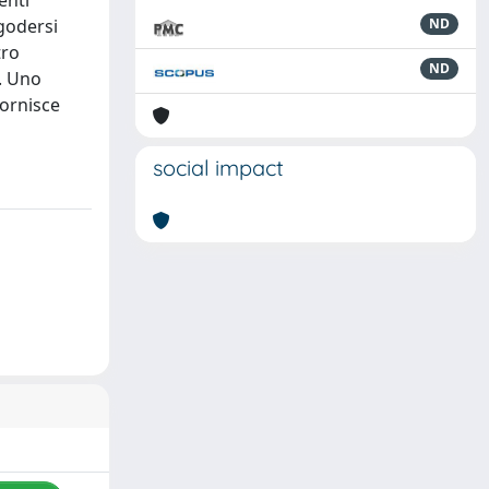
enti
 godersi
ND
tro
ND
o. Uno
fornisce
social impact