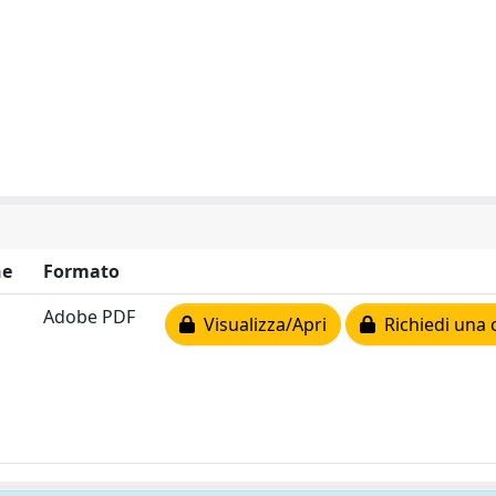
ne
Formato
Adobe PDF
Visualizza/Apri
Richiedi una 