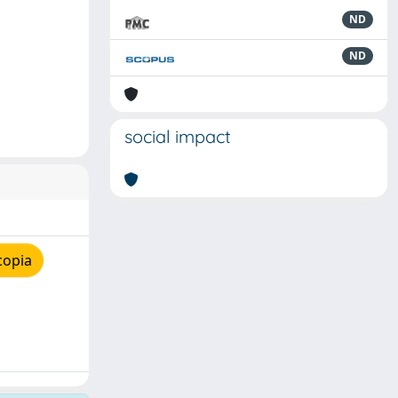
ND
ND
social impact
copia