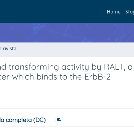
Home
Sfo
n rivista
nd transforming activity by RALT, a
er which binds to the ErbB-2
a completa (DC)