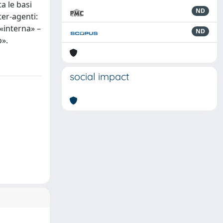
a le basi
ND
er-agenti:
 «interna» –
ND
o».
social impact