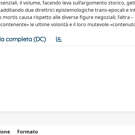
nziali, il volume, facendo leva sull’argomento storico, gett
dditando due direttrici epistemologiche trans-epocali e int
o mortis causa rispetto alle diverse figure negoziali; l’altra –
 «contenente» le ultime volontà e il loro mutevole «contenut
a completa (DC)
ione
Formato