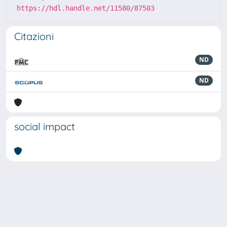
https://hdl.handle.net/11580/87503
Citazioni
ND
ND
social impact
Powered by
IRIS
-
about IRIS
-
Utilizzo dei cookie
-
Privacy
Copyright © 2026