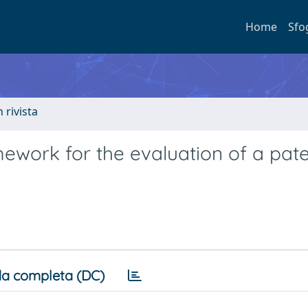
Home
Sfo
n rivista
mework for the evaluation of a pat
a completa (DC)