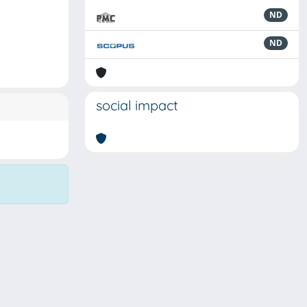
ND
ND
social impact