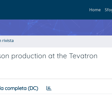
Home
Sfo
n rivista
son production at the Tevatron
a completa (DC)