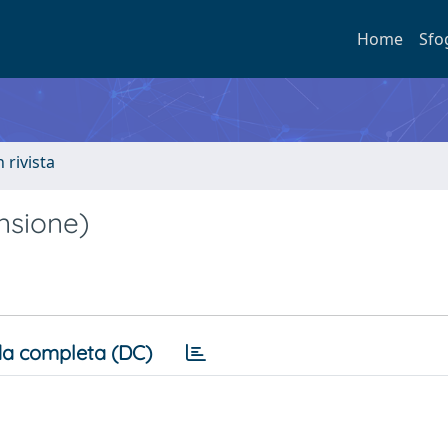
Home
Sfo
n rivista
nsione)
a completa (DC)