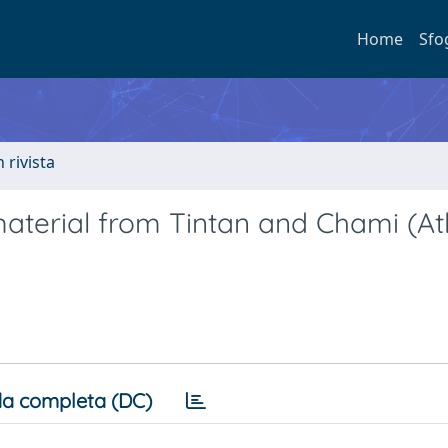
Home
Sfo
n rivista
material from Tintan and Chami (Atl
a completa (DC)