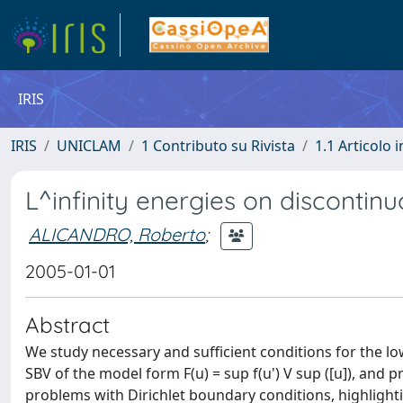
IRIS
IRIS
UNICLAM
1 Contributo su Rivista
1.1 Articolo i
L^infinity energies on discontin
ALICANDRO, Roberto
;
2005-01-01
Abstract
We study necessary and sufficient conditions for the l
SBV of the model form F(u) = sup f(u') V sup ([u]), and 
problems with Dirichlet boundary conditions, highligh