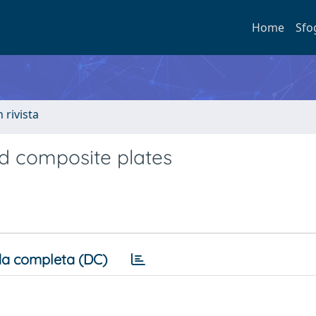
Home
Sfo
n rivista
ed composite plates
a completa (DC)