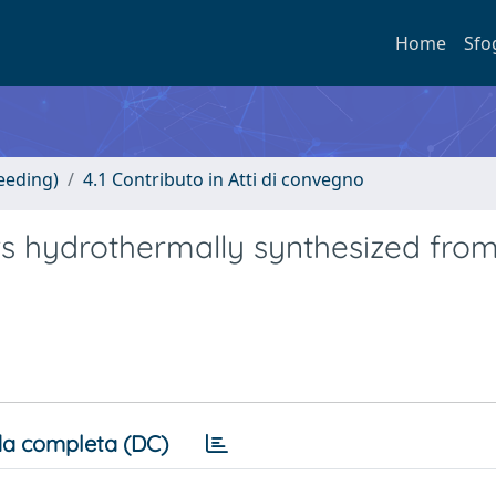
Home
Sfo
eeding)
4.1 Contributo in Atti di convegno
rs hydrothermally synthesized fro
a completa (DC)