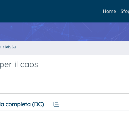
Home
Sfo
n rivista
per il caos
a completa (DC)