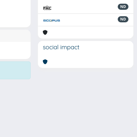
ND
ND
social impact