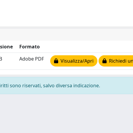
sione
Formato
B
Adobe PDF
Visualizza/Apri
Richiedi un
ritti sono riservati, salvo diversa indicazione.