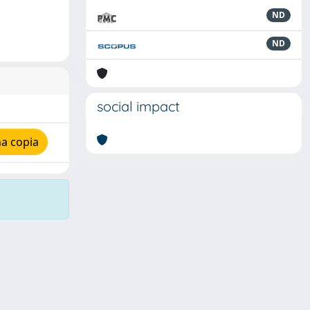
ND
ND
social impact
a copia