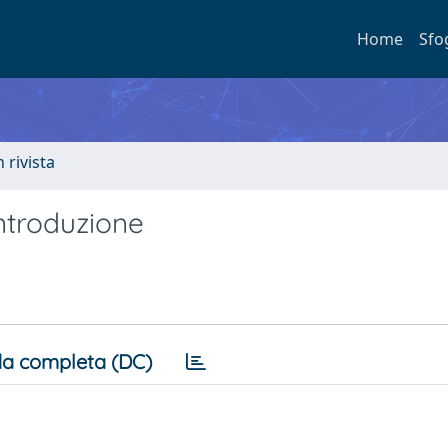
Home
Sfo
n rivista
introduzione
a completa (DC)