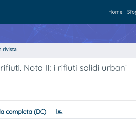
Home
Sfo
n rivista
uti. Nota II: i rifiuti solidi urbani
a completa (DC)