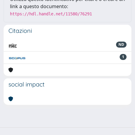
link a questo documento:
https://hdl.handle.net/11580/76291
Citazioni
ND
1
social impact
Powered by
IRIS
-
about IRIS
-