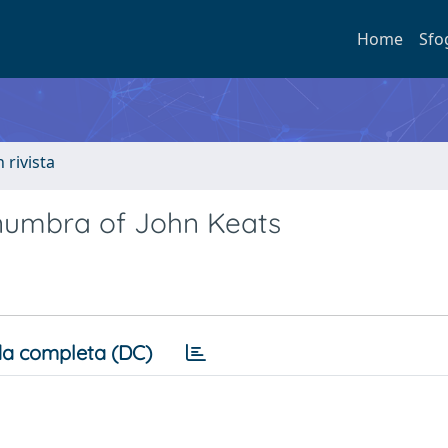
Home
Sfo
n rivista
enumbra of John Keats
a completa (DC)