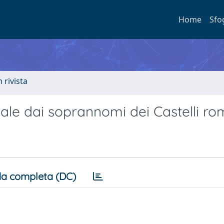
Home
Sfo
n rivista
ciale dai soprannomi dei Castelli ro
a completa (DC)