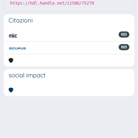
https://hdl.handle.net/11580/75270
Citazioni
ND
ND
social impact
Powered by
IRIS
-
about IRIS
-
Utilizzo dei cookie
-
Privacy
Copyright © 2026