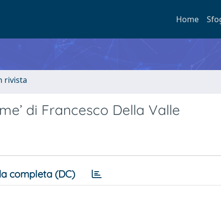
Home
Sfo
n rivista
ime’ di Francesco Della Valle
a completa (DC)