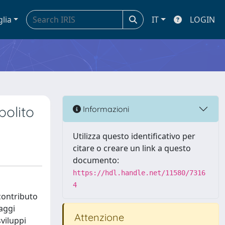
glia
IT
LOGIN
polito
Informazioni
Utilizza questo identificativo per
citare o creare un link a questo
documento:
https://hdl.handle.net/11580/7316
4
contributo
saggi
Attenzione
sviluppi