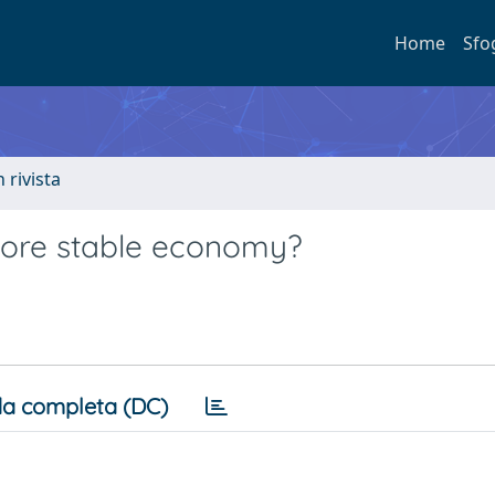
Home
Sfo
n rivista
 more stable economy?
a completa (DC)