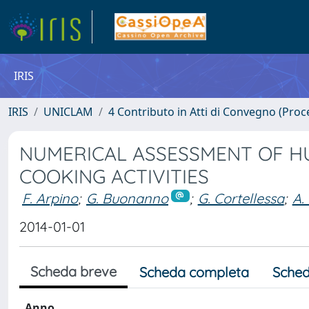
IRIS
IRIS
UNICLAM
4 Contributo in Atti di Convegno (Proc
NUMERICAL ASSESSMENT OF H
COOKING ACTIVITIES
F. Arpino
;
G. Buonanno
;
G. Cortellessa
;
A.
2014-01-01
Scheda breve
Scheda completa
Sched
Anno