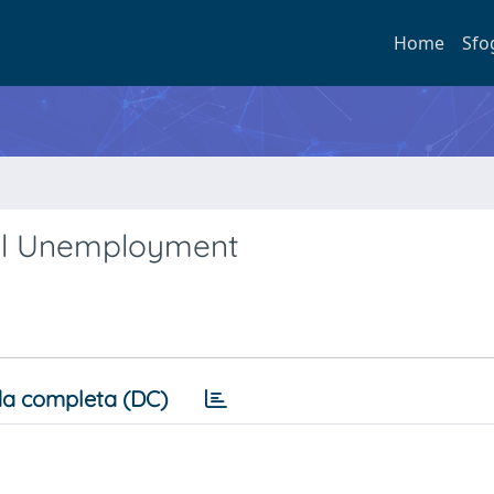
Home
Sfo
al Unemployment
a completa (DC)