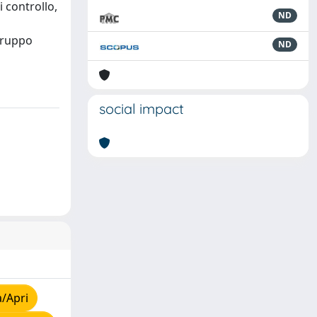
i controllo,
ND
 gruppo
ND
social impact
a/Apri