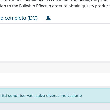
uct attributes demanded by consumers. In detail, the paper 
ion to the Bullwhip Effect in order to obtain quality produc
a completa (DC)
ritti sono riservati, salvo diversa indicazione.