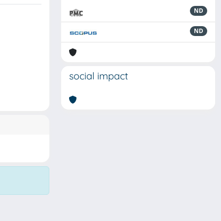
ND
ND
social impact