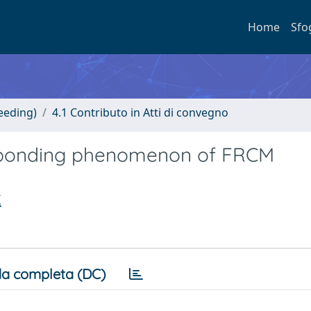
Home
Sfo
eeding)
4.1 Contributo in Atti di convegno
e-bonding phenomenon of FRCM
.
a completa (DC)