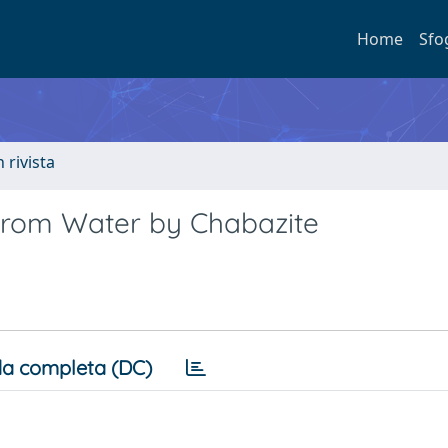
Home
Sfo
n rivista
from Water by Chabazite
a completa (DC)