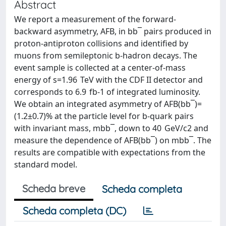
Abstract
We report a measurement of the forward-
backward asymmetry, AFB, in bb¯ pairs produced in
proton-antiproton collisions and identified by
muons from semileptonic b-hadron decays. The
event sample is collected at a center-of-mass
energy of s=1.96 TeV with the CDF II detector and
corresponds to 6.9 fb-1 of integrated luminosity.
We obtain an integrated asymmetry of AFB(bb¯)=
(1.2±0.7)% at the particle level for b-quark pairs
with invariant mass, mbb¯, down to 40 GeV/c2 and
measure the dependence of AFB(bb¯) on mbb¯. The
results are compatible with expectations from the
standard model.
Scheda breve
Scheda completa
Scheda completa (DC)