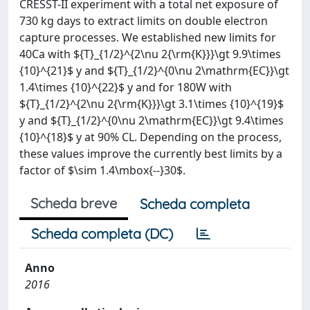
CRESST-II experiment with a total net exposure of
730 kg days to extract limits on double electron
capture processes. We established new limits for
40Ca with ${T}_{1/2}^{2\nu 2{\rm{K}}}\gt 9.9\times
{10}^{21}$ y and ${T}_{1/2}^{0\nu 2\mathrm{EC}}\gt
1.4\times {10}^{22}$ y and for 180W with
${T}_{1/2}^{2\nu 2{\rm{K}}}\gt 3.1\times {10}^{19}$
y and ${T}_{1/2}^{0\nu 2\mathrm{EC}}\gt 9.4\times
{10}^{18}$ y at 90% CL. Depending on the process,
these values improve the currently best limits by a
factor of $\sim 1.4\mbox{--}30$.
Scheda breve
Scheda completa
Scheda completa (DC)
Anno
2016