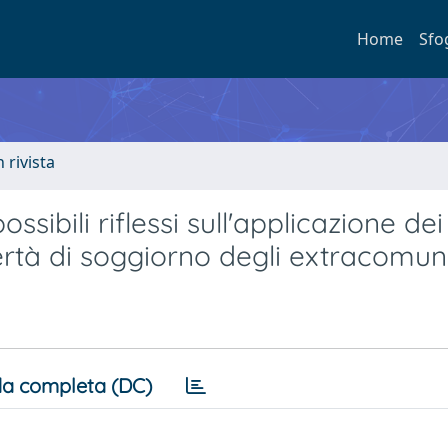
Home
Sfo
n rivista
ssibili riflessi sull'applicazione dei
bertà di soggiorno degli extracomuni
a completa (DC)