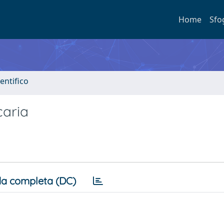
Home
Sfo
entifico
caria
a completa (DC)